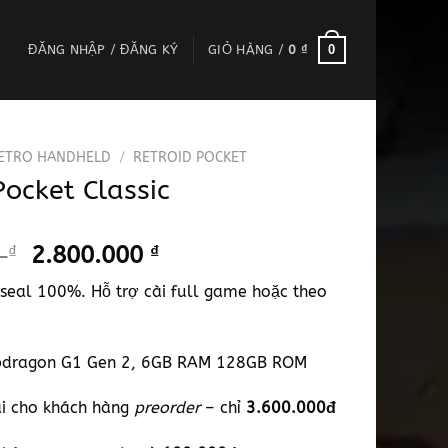
0
ĐĂNG NHẬP / ĐĂNG KÝ
GIỎ HÀNG /
0
₫
ETRO HANDHELD
/
RETROID POCKET
Pocket Classic
Giá
Giá
0
₫
2.800.000
₫
gốc
hiện
eal 100%. Hỗ trợ cài full game hoặc theo
là:
tại
3.100.000 ₫.
là:
2.800.000 ₫.
apdragon G1 Gen 2, 6GB RAM 128GB ROM
i cho khách hàng
preorder
– chỉ
3.600.000đ