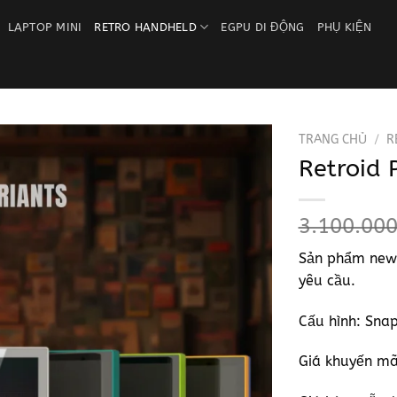
LAPTOP MINI
RETRO HANDHELD
EGPU DI ĐỘNG
PHỤ KIỆN
TRANG CHỦ
/
R
Retroid 
Add to
wishlist
3.100.00
Sản phẩm news
yêu cầu.
Cấu hình: Sn
Giá khuyến mã