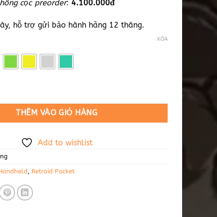
hông cọc
preorder
:
4.100.000đ
ày, hỗ trợ gửi bảo hành hãng 12 tháng.
XÓA
lassic số lượng
THÊM VÀO GIỎ HÀNG
Add to wishlist
ụng
 Handheld
,
Retroid Pocket