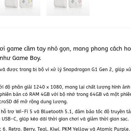
i game cầm tay nhỏ gọn, mang phong cách hoài 
 như Game Boy.
 và được trang bị bộ vi xử lý Snapdragon G1 Gen 2, giúp xử
 độ phân giải 1240 x 1080, mang lại chất lượng hình ảnh 
t phiên bản có RAM 4GB với bộ nhớ trong 64GB và một phi
icroSD để mở rộng dung lượng.
c hỗ trợ Wi-Fi 5 và Bluetooth 5.1, đảm bảo tốc độ truyền tả
SB-C, giúp kéo dài thời gian chơi và giảm thời gian sạc.
 6, Retro, Berry, Teal, Kiwi, PKM Yellow và Atomic Purple,