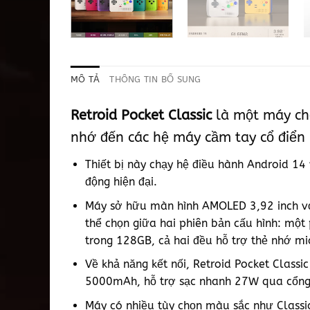
MÔ TẢ
THÔNG TIN BỔ SUNG
Retroid Pocket Classic
là một máy chơ
nhớ đến các hệ máy cầm tay cổ điển
Thiết bị này chạy hệ điều hành Android 14
động hiện đại.
Máy sở hữu màn hình AMOLED 3,92 inch với
thể chọn giữa hai phiên bản cấu hình: mộ
trong 128GB, cả hai đều hỗ trợ thẻ nhớ m
Về khả năng kết nối, Retroid Pocket Classi
5000mAh, hỗ trợ sạc nhanh 27W qua cổng U
Máy có nhiều tùy chọn màu sắc như Classic