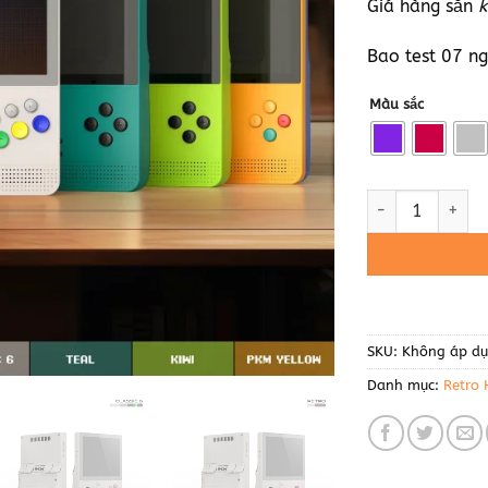
Giá hàng sẵn
k
Bao test 07 ng
Màu sắc
Retroid Pocket C
SKU:
Không áp d
Danh mục:
Retro