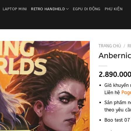
LAPTOP MINI
RETRO HANDHELD
EGPU DI ĐỘNG
PHỤ KIỆN
TRANG CHỦ
/
R
Anbernic
Add to
wishlist
2.890.00
Giá khuyến
Liên hệ
Pag
Sản phẩm n
theo yêu cầ
Bao test 07