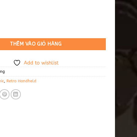
ate số lượng
THÊM VÀO GIỎ HÀNG
Add to wishlist
ụng
ic
,
Retro Handheld