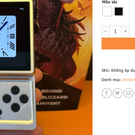
Màu sắc
Anbernic RG Rot
SKU:
Không áp d
Danh mục:
Anbern