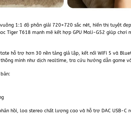
ệ vuông 1:1 độ phân giải 720×720 sắc nét, hiển thị tuyệt đ
isoc Tiger T618 mạnh mẽ kết hợp GPU Mali-G52 giúp chơi 
tate hỗ trợ hơn 30 nền tảng giả lập, kết nối WiFi 5 và Blu
I thông minh như dịch realtime, tra cứu hướng dẫn game và
 bản:
ng
phản hồi, loa stereo chất lượng cao và hỗ trợ DAC USB-C ra