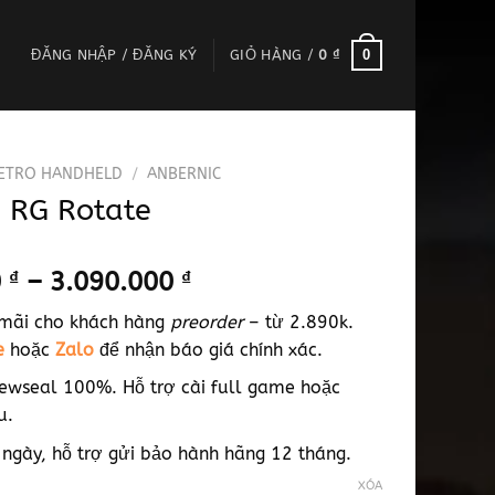
0
ĐĂNG NHẬP / ĐĂNG KÝ
GIỎ HÀNG /
0
₫
ETRO HANDHELD
/
ANBERNIC
 RG Rotate
Khoảng
0
₫
–
3.090.000
₫
giá:
 mãi cho khách hàng
preorder
– từ 2.890k.
từ
e
hoặc
Zalo
để nhận báo giá chính xác.
2.890.000 ₫
đến
ewseal 100%. Hỗ trợ cài full game hoặc
3.090.000 ₫
u.
 ngày, hỗ trợ gửi bảo hành hãng 12 tháng.
XÓA