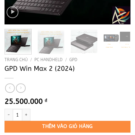
TRANG CHỦ
/
PC HANDHELD
/
GPD
GPD Win Max 2 (2024)
25.500.000
₫
GPD Win Max 2 (2024) số lượng
THÊM VÀO GIỎ HÀNG