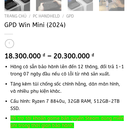
TRANG CHỦ
/
PC HANDHELD
/
GPD
GPD Win Mini (2024)
Khoảng
18.300.000
₫
–
20.300.000
₫
giá:
Hàng có sẵn bảo hành lên đến 12 tháng, đổi trả 1-1
từ
trong 07 ngày đầu nếu có lỗi từ nhà sản xuất.
18.300.000
đến
Tặng kèm túi chống sốc chính hãng, dán màn hình,
20.300.000
và nhiều phụ kiện khác.
Cấu hình: Ryzen 7 8840u, 32GB RAM, 512GB-2TB
SSD.
Hỗ trợ tài khoản game bản quyền Steam dùng miễn
phí trong thời gian bảo hành.