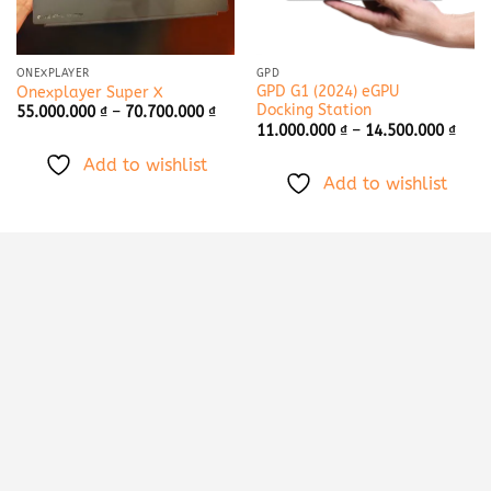
ONEXPLAYER
GPD
GPD G1 (2024) eGPU
Onexplayer Super X
Docking Station
Khoảng
55.000.000
₫
–
70.700.000
₫
giá:
Khoả
11.000.000
₫
–
14.500.000
₫
từ
giá:
55.000.000 ₫
từ
Add to wishlist
đến
11.0
Add to wishlist
70.700.000 ₫
đến
14.5