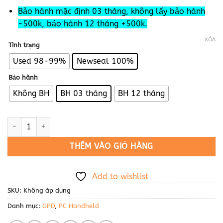
Bảo hành mặc định 03 tháng, không lấy bảo hành
-500k, bảo hành 12 tháng +500k.
XÓA
Tình trạng
Used 98-99%
Newseal 100%
Bảo hành
Không BH
BH 03 tháng
BH 12 tháng
GPD Win Mini (2024) số lượng
THÊM VÀO GIỎ HÀNG
Add to wishlist
SKU:
Không áp dụng
Danh mục:
GPD
,
PC Handheld