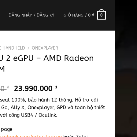
0
ĐĂNG NHẬP / ĐĂNG KÝ
GIỎ HÀNG /
0
₫
C HANDHELD
/
ONEXPLAYER
 2 eGPU – AMD Radeon
0M
Giá
Giá
00
₫
23.990.000
₫
gốc
hiện
eal 100%, bảo hành 12 tháng. Hỗ trợ cài
là:
tại
 Go, Ally X, Onexplayer, GPD và toàn bộ thiết
25.000.000 ₫.
là:
 với cổng USB4 / Oculink.
23.990.000 ₫.
ệ page
acebook.com/asterstore.vn
hoặc Zalo: