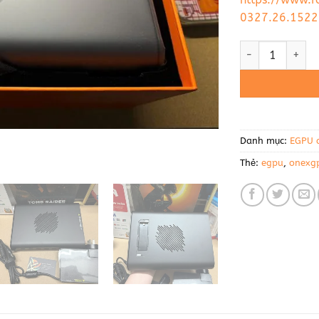
0327.26.1522
ONEXGPU 2 eGPU
Danh mục:
EGPU d
Thẻ:
egpu
,
onexg