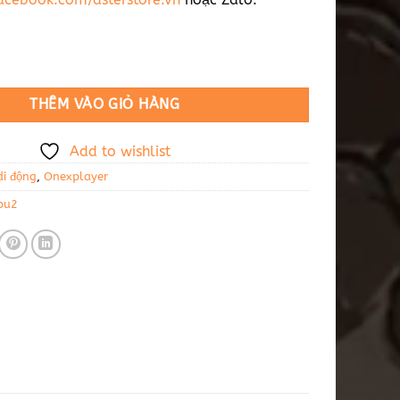
 - AMD Radeon RX 7800M số lượng
THÊM VÀO GIỎ HÀNG
Add to wishlist
i động
,
Onexplayer
pu2