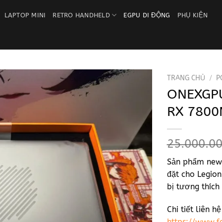
LAPTOP MINI
RETRO HANDHELD
EGPU DI ĐỘNG
PHỤ KIỆN
TRANG CHỦ
/
P
ONEXGPU
Add to
RX 780
wishlist
25.000.0
Sản phẩm news
đặt cho Legion
bị tương thích
Chi tiết liên h
https://www.f