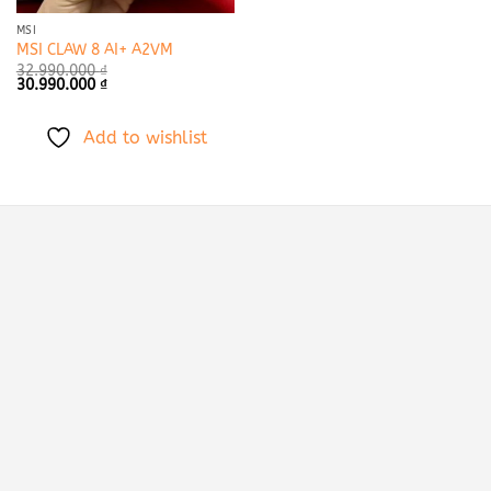
MSI
MSI CLAW 8 AI+ A2VM
32.990.000
₫
Giá
Giá
30.990.000
₫
gốc
hiện
là:
tại
32.990.000 ₫.
là:
Add to wishlist
30.990.000 ₫.