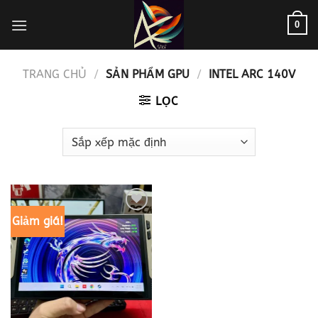
Bỏ
0
qua
nội
dung
TRANG CHỦ
/
SẢN PHẨM GPU
/
INTEL ARC 140V
LỌC
Giảm giá!
Add to
wishlist